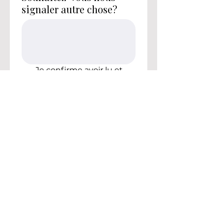
signaler autre chose?
Je confirme avoir lu et 
accepté que, pour 
certains événements 
tels que le Congrès 
Resplandece, les 
bénévoles devront 
prendre en charge 50 % 
du coût de l'événement.
J'accepte d'être 
contacté(e) par ECBEI 
pour de futures 
opportunités de 
bénévolat.