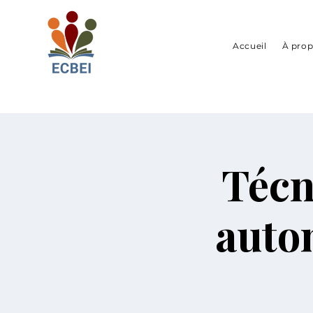
Accueil
À prop
Técn
auto