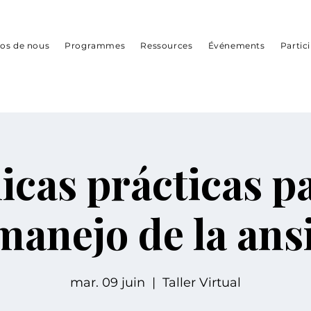
os de nous
Programmes
Ressources
Événements
Partic
icas prácticas pa
manejo de la ans
mar. 09 juin
  |  
Taller Virtual