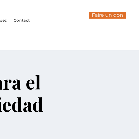
Faire un don
ipez
Contact
ra el
iedad